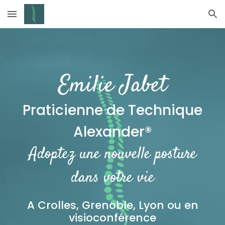
Skip to main content
Skip to navigation
Emilie Jabet
Praticienne de Technique
Alexander®
Adoptez une nouvelle posture
dans votre vie
A
Crolles
, Grenoble, Lyon ou en
visioconférence