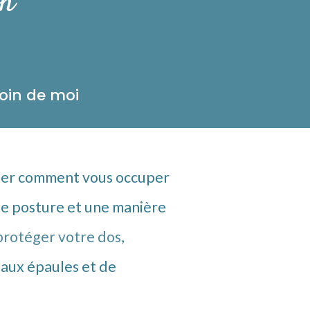
on
oin de moi
lier comment
vous occuper
e posture et une ma
n
ière
rotéger votre dos
,
, aux épaules et de