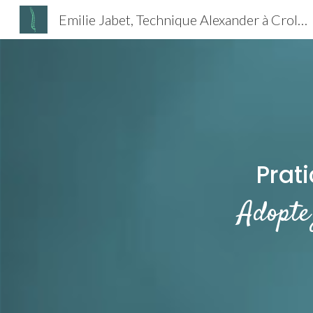
Emilie Jabet, Technique Alexander à Crolles , à Theys en Isère
Sk
Prat
Adopte