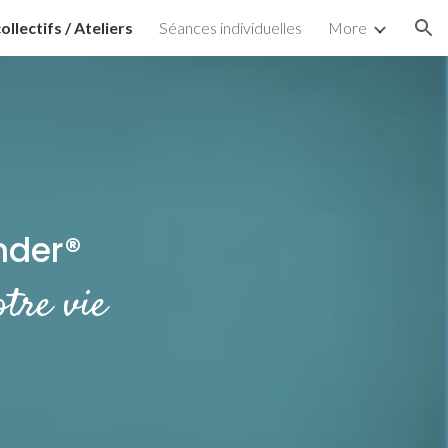
ollectifs / Ateliers
Séances individuelles
More
ion
nder®
tre vie