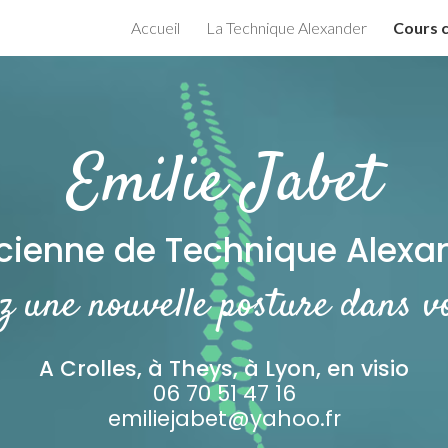
Accueil
La Technique Alexander
Cours c
ip to main content
Skip to navigat
Emilie Jabet
icienne de Technique Alexa
z une nouvelle posture dans vo
A Crolles, à Theys, à Lyon, en visio
06 70 51 47 16
emiliejabet@yahoo.fr